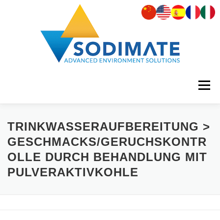
Zum
Inhalt
springen
Menü
UNTERNEHMEN
PRODUKTE
ERSATZTEILE
TRINKWASSERAUFBEREITUNG >
GESCHMACKS/GERUCHSKONTR
OLLE DURCH BEHANDLUNG MIT
ANWENDUNGEN
REFERENZEN
GALERIE
PULVERAKTIVKOHLE
AKTUELLES
KARRIERE
KONTAKT