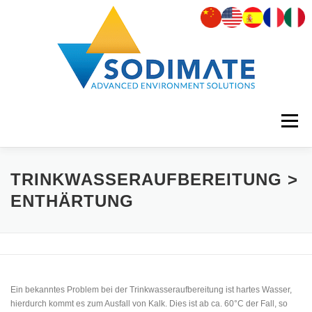
Zum
Inhalt
springen
Menü
UNTERNEHMEN
PRODUKTE
ERSATZTEILE
TRINKWASSERAUFBEREITUNG >
ENTHÄRTUNG
ANWENDUNGEN
REFERENZEN
GALERIE
AKTUELLES
KARRIERE
KONTAKT
Ein bekanntes Problem bei der Trinkwasseraufbereitung ist hartes Wasser,
hierdurch kommt es zum Ausfall von Kalk. Dies ist ab ca. 60°C der Fall, so