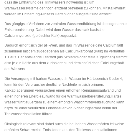
dass die Enthärtung des Trinkwassers notwendig ist, um
Warmwassersysteme dennoch effizient betreiben zu können. Mit Kalkhydrat
werden im Enthärtung-Prozess Härtebildner ausgefällt und entfernt.
Das gängigste Verfahren zur zentralen Wasserenthärtung ist die sogenannte
Entkarbonisierung. Dabei wird dem Wasser das stark basische
Calciumhydroxid (gelöschter Kalk) zugesetzt.
Dadurch erhöht sich der pH-Wert, und das im Wasser gelöste Calcium fällt
zusammen mit dem zugegebenen als Calciumkarbonat (Kalk) im Verhältnis
1:1 aus. Der anfallende Feststoff (als Schlamm oder feste Kügelchen) stammt
also je zur Hälfte aus dem zudosierten und dem natürlichen Calciumgehalt
des Wassers.
Die Versorgung mit hartem Wasser, d. h. Wasser im Härtebereich 3 oder 4,
kann für den Verbraucher deutliche Nachteile mit sich bringen:
Kalkablagerungen verursachen einen erhöhten Reinigungsaufwand und
einen höheren Energieaufwand für die Warmwasserbereitstellung.Hartes
Wasser führt außerdem zu einem erhöhten Waschmittelverbrauchund kann
bspw. zu einer verkürzten Lebendauer von Sicherungsarmaturenin der
Trinkwasserinstallation führen.
Ökologisch relevant sind dabei auch die bei hohen Wasserhärten teilweise
erhöhten Schwermetall-Emissionen aus den Trinkwasserinstallationen